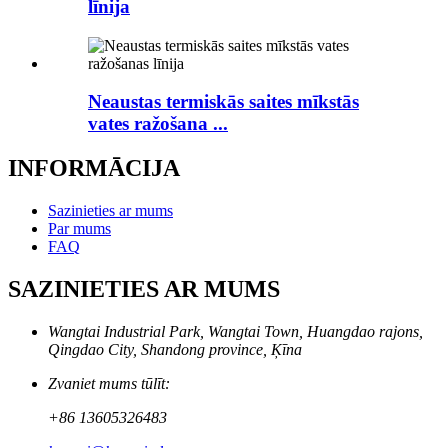
līnija
Neaustas termiskās saites mīkstās
vates ražošana ...
INFORMĀCIJA
Sazinieties ar mums
Par mums
FAQ
SAZINIETIES AR MUMS
Wangtai Industrial Park, Wangtai Town, Huangdao rajons,
Qingdao City, Shandong province, Ķīna
Zvaniet mums tūlīt:
+86 13605326483