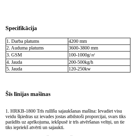
Specifikācija
1. Darba platums
4200 mm
2. Auduma platums
3600-3800 mm
3. GSM
100-1000g/㎡
4. Jauda
200-500kg/h
5. Jauda
120-250kw
Šīs līnijas mašīnas
1. HRKB-1800 Trīs rullīšu sajaukšanas mašīna: Ievadiet visu
veidu šķiedras uz ievades jostas atbilstoši proporcijai, svars tiks
parādīts uz aprīkojuma, iekšpusē ir trīs atvēršanas veltņi, un tie
tiks iepriekš atvērti un sajaukti.