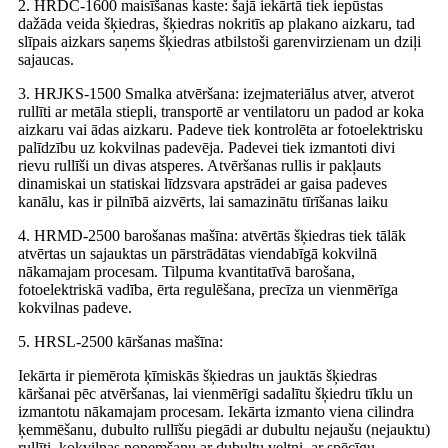
2. HRDC-1600 maisīšanas kaste: šajā iekārtā tiek iepūstas
dažāda veida šķiedras, šķiedras nokritīs ap plakano aizkaru, tad
slīpais aizkars saņems šķiedras atbilstoši garenvirzienam un dziļi
sajaucas.
3. HRJKS-1500 Smalka atvēršana: izejmateriālus atver, atverot
rullīti ar metāla stiepli, transportē ar ventilatoru un padod ar koka
aizkaru vai ādas aizkaru. Padeve tiek kontrolēta ar fotoelektrisku
palīdzību uz kokvilnas padevēja. Padevei tiek izmantoti divi
rievu rullīši un divas atsperes. Atvēršanas rullis ir pakļauts
dinamiskai un statiskai līdzsvara apstrādei ar gaisa padeves
kanālu, kas ir pilnībā aizvērts, lai samazinātu tīrīšanas laiku
4. HRMD-2500 barošanas mašīna: atvērtās šķiedras tiek tālāk
atvērtas un sajauktas un pārstrādātas viendabīgā kokvilnā
nākamajam procesam. Tilpuma kvantitatīvā barošana,
fotoelektriskā vadība, ērta regulēšana, precīza un vienmērīga
kokvilnas padeve.
5. HRSL-2500 kāršanas mašīna:
Iekārta ir piemērota ķīmiskās šķiedras un jauktās šķiedras
kāršanai pēc atvēršanas, lai vienmērīgi sadalītu šķiedru tīklu un
izmantotu nākamajam procesam. Iekārta izmanto viena cilindra
ķemmēšanu, dubulto rullīšu piegādi ar dubultu nejaušu (nejauktu)
rullīti, kokvilnas noņemšanu ar dubultu veltni, ar spēcīgu