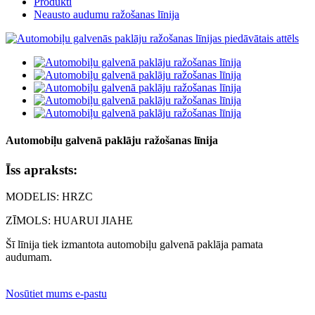
Produkti
Neausto audumu ražošanas līnija
Automobiļu galvenā paklāju ražošanas līnija
Īss apraksts:
MODELIS: HRZC
ZĪMOLS: HUARUI JIAHE
Šī līnija tiek izmantota automobiļu galvenā paklāja pamata
audumam.
Nosūtiet mums e-pastu