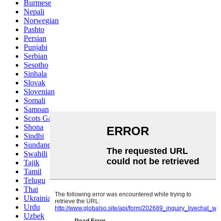
Burmese
Nepali
Norwegian
Pashto
Persian
Punjabi
Serbian
Sesotho
Sinhala
Slovak
Slovenian
Somali
Samoan
Scots Gaelic
Shona
Sindhi
Sundanese
Swahili
Tajik
Tamil
Telugu
Thai
Ukrainian
Urdu
Uzbek