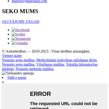
huarui@huaruiqd.com
SEKO MUMS
JAUTĀJUMS TAGAD
© Autortiesības — 2010-2023 : Visas tiesības aizsargātas.
Vietnes karte
Neausto segu mašīna
,
Medicīniskās kokvilnas ražošanas līnija
,
Neausto segu mašīna
,
Vērpšanas mašīna
,
Tekstila laboratorijas
iekārtas
,
Neausto audumu mašīna
,
Sūtīt e-pastu
x