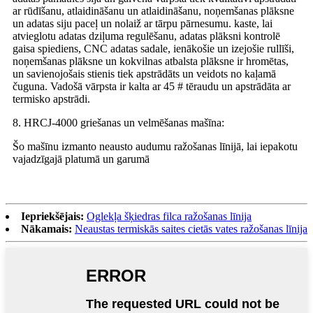
ar rūdīšanu, atlaidināšanu un atlaidināšanu, noņemšanas plāksne
un adatas siju paceļ un nolaiž ar tārpu pārnesumu. kaste, lai
atvieglotu adatas dziļuma regulēšanu, adatas plāksni kontrolē
gaisa spiediens, CNC adatas sadale, ienākošie un izejošie rullīši,
noņemšanas plāksne un kokvilnas atbalsta plāksne ir hromētas,
un savienojošais stienis tiek apstrādāts un veidots no kaļamā
čuguna. Vadošā vārpsta ir kalta ar 45 # tēraudu un apstrādāta ar
termisko apstrādi.
8. HRCJ-4000 griešanas un velmēšanas mašīna:
Šo mašīnu izmanto neausto audumu ražošanas līnijā, lai iepakotu
vajadzīgajā platumā un garumā
Iepriekšējais:
Oglekļa šķiedras filca ražošanas līnija
Nākamais:
Neaustas termiskās saites cietās vates ražošanas līnija