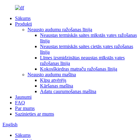
Sākums
Produkti
Neausto audumu ražošanas līnija
Neaustas termiskās saites mīkstās vates ražošanas
līnija
Neaustas termiskās saites cietās vates ražošanas
līnija
Līmes izsmidzinātas neaustas mīkstās vates
ražošanas līnija
Kokosšķiedras matraču ražošanas līnija
Neausto audumu mašīna
Ķīpu atvērējs
Kāršanas mašīna
Adatu caurumošanas mašīna
Jaunumi
FAQ
Par mums
Sazinieties ar mums
English
Sākums