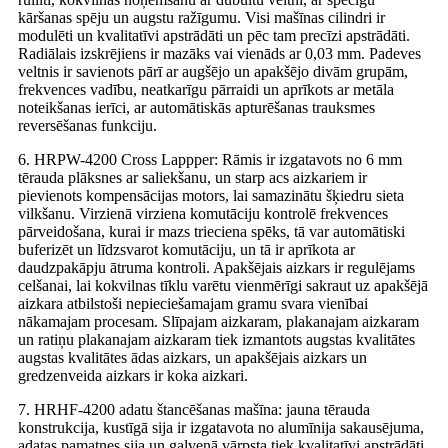
kāršanas spēju un augstu ražīgumu. Visi mašīnas cilindri ir
modulēti un kvalitatīvi apstrādāti un pēc tam precīzi apstrādāti.
Radiālais izskrējiens ir mazāks vai vienāds ar 0,03 mm. Padeves
veltnis ir savienots pārī ar augšējo un apakšējo divām grupām,
frekvences vadību, neatkarīgu pārraidi un aprīkots ar metāla
noteikšanas ierīci, ar automātiskās apturēšanas trauksmes
reversēšanas funkciju.
6. HRPW-4200 Cross Lappper: Rāmis ir izgatavots no 6 mm
tērauda plāksnes ar saliekšanu, un starp acs aizkariem ir
pievienots kompensācijas motors, lai samazinātu šķiedru sieta
vilkšanu. Virzienā virziena komutāciju kontrolē frekvences
pārveidošana, kurai ir mazs trieciena spēks, tā var automātiski
buferizēt un līdzsvarot komutāciju, un tā ir aprīkota ar
daudzpakāpju ātruma kontroli. Apakšējais aizkars ir regulējams
celšanai, lai kokvilnas tīklu varētu vienmērīgi sakraut uz apakšējā
aizkara atbilstoši nepieciešamajam gramu svara vienībai
nākamajam procesam. Slīpajam aizkaram, plakanajam aizkaram
un ratiņu plakanajam aizkaram tiek izmantots augstas kvalitātes
augstas kvalitātes ādas aizkars, un apakšējais aizkars un
gredzenveida aizkars ir koka aizkari.
7. HRHF-4200 adatu štancēšanas mašīna: jauna tērauda
konstrukcija, kustīgā sija ir izgatavota no alumīnija sakausējuma,
adatas pamatnes sija un galvenā vārpsta tiek kvalitatīvi apstrādāti