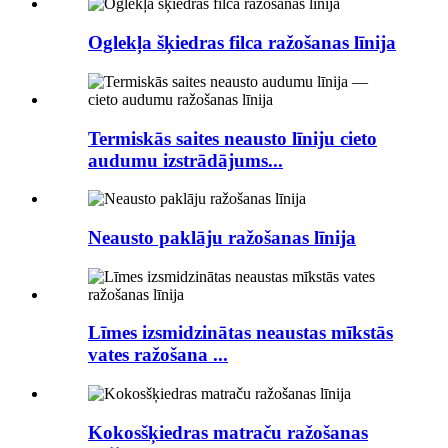
Oglekļa šķiedras filca ražošanas līnija
Termiskās saites neausto līniju cieto
audumu izstrādājums...
Neausto paklāju ražošanas līnija
Līmes izsmidzinātas neaustas mīkstās
vates ražošana ...
Kokosšķiedras matraču ražošanas