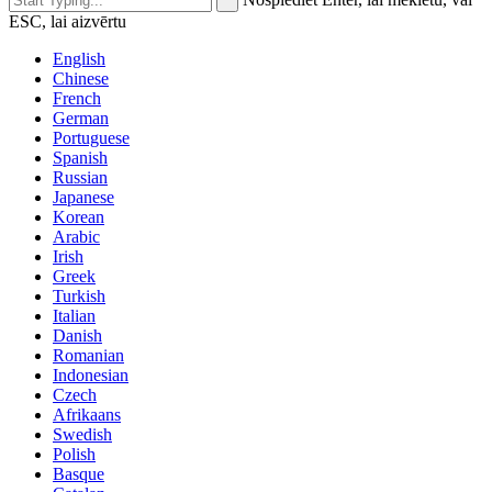
ESC, lai aizvērtu
English
Chinese
French
German
Portuguese
Spanish
Russian
Japanese
Korean
Arabic
Irish
Greek
Turkish
Italian
Danish
Romanian
Indonesian
Czech
Afrikaans
Swedish
Polish
Basque