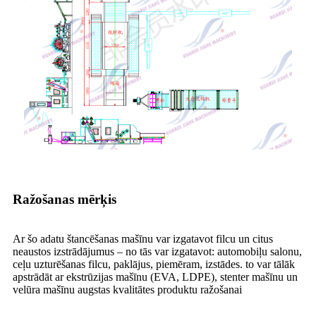
Ražošanas mērķis
Ar šo adatu štancēšanas mašīnu var izgatavot filcu un citus
neaustos izstrādājumus – no tās var izgatavot: automobiļu salonu,
ceļu uzturēšanas filcu, paklājus, piemēram, izstādes. to var tālāk
apstrādāt ar ekstrūzijas mašīnu (EVA, LDPE), stenter mašīnu un
velūra mašīnu augstas kvalitātes produktu ražošanai