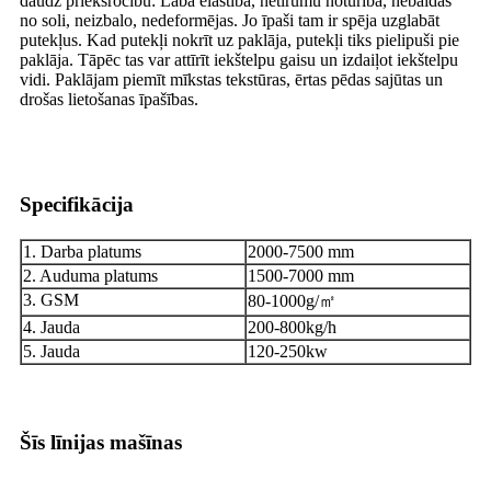
daudz priekšrocību: Laba elastība, netīrumu noturība, nebaidās
no soli, neizbalo, nedeformējas. Jo īpaši tam ir spēja uzglabāt
putekļus. Kad putekļi nokrīt uz paklāja, putekļi tiks pielipuši pie
paklāja. Tāpēc tas var attīrīt iekštelpu gaisu un izdaiļot iekštelpu
vidi. Paklājam piemīt mīkstas tekstūras, ērtas pēdas sajūtas un
drošas lietošanas īpašības.
Specifikācija
1. Darba platums
2000-7500 mm
2. Auduma platums
1500-7000 mm
3. GSM
80-1000g/㎡
4. Jauda
200-800kg/h
5. Jauda
120-250kw
Šīs līnijas mašīnas