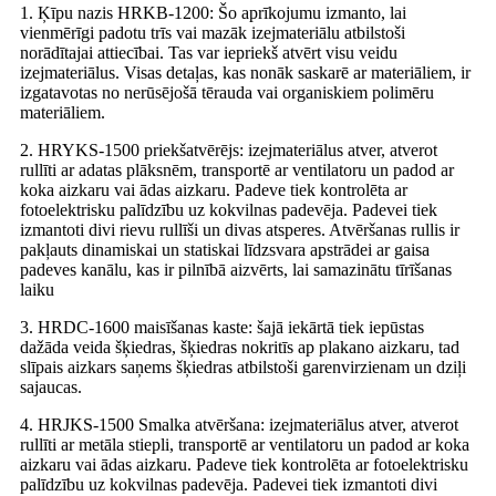
1. Ķīpu nazis HRKB-1200: Šo aprīkojumu izmanto, lai
vienmērīgi padotu trīs vai mazāk izejmateriālu atbilstoši
norādītajai attiecībai. Tas var iepriekš atvērt visu veidu
izejmateriālus. Visas detaļas, kas nonāk saskarē ar materiāliem, ir
izgatavotas no nerūsējošā tērauda vai organiskiem polimēru
materiāliem.
2. HRYKS-1500 priekšatvērējs: izejmateriālus atver, atverot
rullīti ar adatas plāksnēm, transportē ar ventilatoru un padod ar
koka aizkaru vai ādas aizkaru. Padeve tiek kontrolēta ar
fotoelektrisku palīdzību uz kokvilnas padevēja. Padevei tiek
izmantoti divi rievu rullīši un divas atsperes. Atvēršanas rullis ir
pakļauts dinamiskai un statiskai līdzsvara apstrādei ar gaisa
padeves kanālu, kas ir pilnībā aizvērts, lai samazinātu tīrīšanas
laiku
3. HRDC-1600 maisīšanas kaste: šajā iekārtā tiek iepūstas
dažāda veida šķiedras, šķiedras nokritīs ap plakano aizkaru, tad
slīpais aizkars saņems šķiedras atbilstoši garenvirzienam un dziļi
sajaucas.
4. HRJKS-1500 Smalka atvēršana: izejmateriālus atver, atverot
rullīti ar metāla stiepli, transportē ar ventilatoru un padod ar koka
aizkaru vai ādas aizkaru. Padeve tiek kontrolēta ar fotoelektrisku
palīdzību uz kokvilnas padevēja. Padevei tiek izmantoti divi