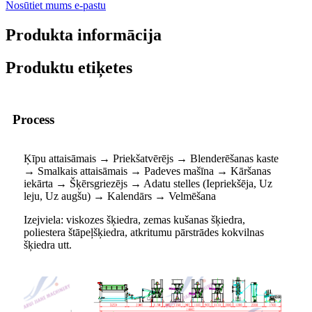
Nosūtiet mums e-pastu
Produkta informācija
Produktu etiķetes
Process
Ķīpu attaisāmais → Priekšatvērējs → Blenderēšanas kaste
→ Smalkais attaisāmais → Padeves mašīna → Kāršanas
iekārta → Šķērsgriezējs → Adatu stelles (Iepriekšēja, Uz
leju, Uz augšu) → Kalendārs → Velmēšana
Izejviela: viskozes šķiedra, zemas kušanas šķiedra,
poliestera štāpeļšķiedra, atkritumu pārstrādes kokvilnas
šķiedra utt.