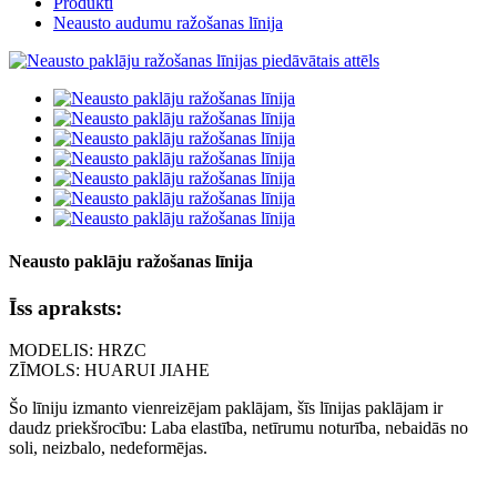
Produkti
Neausto audumu ražošanas līnija
Neausto paklāju ražošanas līnija
Īss apraksts:
MODELIS: HRZC
ZĪMOLS: HUARUI JIAHE
Šo līniju izmanto vienreizējam paklājam, šīs līnijas paklājam ir
daudz priekšrocību: Laba elastība, netīrumu noturība, nebaidās no
soli, neizbalo, nedeformējas.