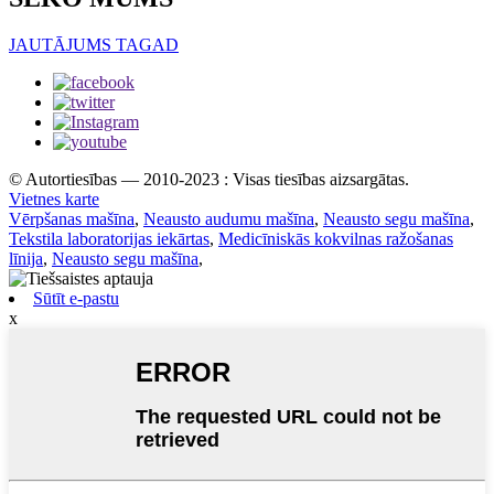
JAUTĀJUMS TAGAD
© Autortiesības — 2010-2023 : Visas tiesības aizsargātas.
Vietnes karte
Vērpšanas mašīna
,
Neausto audumu mašīna
,
Neausto segu mašīna
,
Tekstila laboratorijas iekārtas
,
Medicīniskās kokvilnas ražošanas
līnija
,
Neausto segu mašīna
,
Sūtīt e-pastu
x