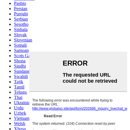
Pashto
Persian
Punjabi
Serbian
Sesotho
Sinhala
Slovak
Slovenian
Somali
Samoan
Scots Gaelic
Shona
Sindhi
Sundanese
Swahili
Tajik
Tamil
Telugu
Thai
Ukrainian
Urdu
Uzbek
Vietnamese
Welsh
Xhosa