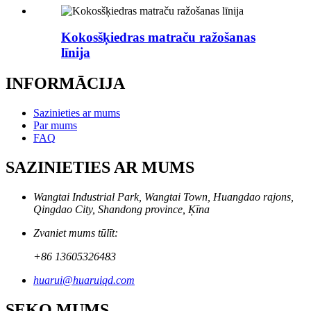
Kokosšķiedras matraču ražošanas
līnija
INFORMĀCIJA
Sazinieties ar mums
Par mums
FAQ
SAZINIETIES AR MUMS
Wangtai Industrial Park, Wangtai Town, Huangdao rajons,
Qingdao City, Shandong province, Ķīna
Zvaniet mums tūlīt:
+86 13605326483
huarui@huaruiqd.com
SEKO MUMS