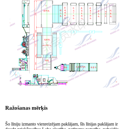
Ražošanas mērķis
Šo līniju izmanto vienreizējam paklājam, šīs līnijas paklājam ir