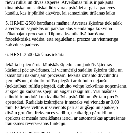
rievu rullīši un divas atsperes. Atvēršanas rullis ir pakļauts
dinamiskai un statiskai līdzsvara apstrādei ar gaisa padeves
kanālu, kas ir pilnībā aizvērts, lai samazinātu tīrīšanas laiku
5. HRMD-2500 barošanas mašīna: Atvērtās šķiedras tiek tālāk
atvērtas un sajauktas un pārstrādātas viendabīgā kokvilnā
nākamajam procesam. Tilpuma kvantitatīvā barošana,
fotoelektriskā vadība, ērta regulēšana, precīza un vienmērīga
kokvilnas padeve.
6. HRSL-2500 kāršanas iekārta:
Iekārta ir piemērota ķīmiskās šķiedras un jauktās šķiedras
kāršanai pēc atvēršanas, lai vienmērīgi sadalītu šķiedru tīklu un
izmantotu nākamajam procesam. Iekārta izmanto divcilindru
ķemmēšanu, dubulto rullīšu piegādi ar dubulto nejaušu
(nekārtības) rullīšu piegādi, dubulto veltņu kokvilnas noņemšanu,
ar spēcīgu kāršanas spēju un augstu ražīgumu. Visi mašīnas
cilindri ir modulēti un kvalitatīvi apstrādāti un pēc tam precīzi
apstrādāti. Radiālais izskrējiens ir mazāks vai vienāds ar 0,03
mm. Padeves veltnis ir savienots pārī ar augšējo un apakšējo
divām grupām, frekvences vadību, neatkarīgu pārraidi un
aprīkots ar metāla noteikšanas ierīci, ar automātiskās apturēšanas
trauksmes reversēšanas funkciju.