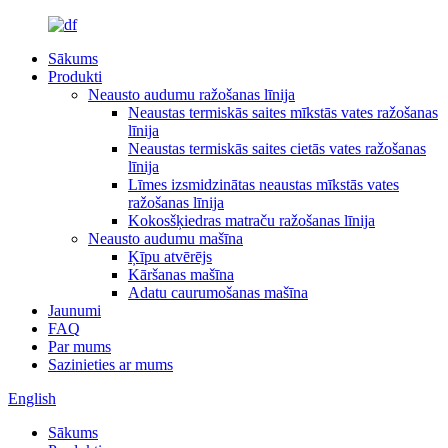
Sākums
Produkti
Neausto audumu ražošanas līnija
Neaustas termiskās saites mīkstās vates ražošanas
līnija
Neaustas termiskās saites cietās vates ražošanas
līnija
Līmes izsmidzinātas neaustas mīkstās vates
ražošanas līnija
Kokosšķiedras matraču ražošanas līnija
Neausto audumu mašīna
Ķīpu atvērējs
Kāršanas mašīna
Adatu caurumošanas mašīna
Jaunumi
FAQ
Par mums
Sazinieties ar mums
English
Sākums