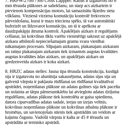
7. HRPW-2700/7500 Cross Lappper: Rāmis ir izgatavots no 6
mm tērauda plāksnes ar saliekšanu, un starp acs aizkariem ir
pievienots kompensācijas motors, lai samazinātu šķiedru sieta
vilkšanu. Virzienā virziena komutāciju kontrolē frekvences
pārveidošana, kurai ir mazs trieciena spēks, tā var automātiski
buferizēt un līdzsvarot komutāciju, un tā ir aprīkota ar
daudzpakāpju ātruma kontroli. Apakšējais aizkars ir regulējams
celšanai, lai kokvilnas tīklu varētu vienmērīgi sakraut uz apakšējā
aizkara atbilstoši nepieciešamajam gramu svara vienībai
nākamajam procesam. Slīpajam aizkaram, plakanajam aizkaram
un ratiņu plakanajam aizkaram tiek izmantots augstas kvalitātes
augstas kvalitātes ādas aizkars, un apakšējais aizkars un
gredzenveida aizkars ir koka aizkari.
8. HRZC adatas stelles: Jauna tipa tērauda konstrukcija, kustīgā
sija ir izgatavota no alumīnija sakausējuma, adatas sijas sija un
galvenā vārpsta ir pakļauta rūdīšanai un rūdīšanai kvalitatīvai
apstrādei, noņemšanas plāksne un adatas gultnes sija tiek pacelta
un nolaista ar tārpu pārnesumkārbu lai atvieglotu adatas dziļuma
regulēšanu, adatas plāksne tiek kontrolēta ar gaisa spiedienu,
datora ciparvadības adatas sadale, ieejas un izejas veltnis,
kokvilnas noņemšanas plāksne un kokvilnas atbalsta plāksne ir
hromētas, un savienojošais stienis tiek apstrādāts un veidots ar
kaļamu čugunu. Vadošā vārpsta ir kalta ar 45 # tēraudu un
apstrādāta ar termisko apstrādi.