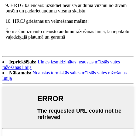
9. HRTG kalendārs: uzsildiet neaustā auduma virsmu no divām
pusēm un padariet auduma virsmu skaistu.
10. HRCJ griešanas un velmēšanas mašīna:
Šo mašīnu izmanto neausto audumu ražošanas līnijā, lai iepakotu
vajadzīgajā platumā un garumā
Iepriekšējais:
Līmes izsmidzinātas neaustas mīkstās vates
ražošanas līnija
Nākamais:
Neaustas termiskās saites mīkstās vates ražošanas
līnija